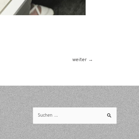
weiter
→
Suchen
nach: