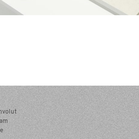
nvolut
ram
e