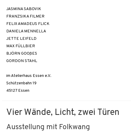
JASMINA SABOVIK
FRANZSIKA FILMER
FELIX AMADEUS FLICK
DANIELA MENNELLA
JETTE LEIFELD
MAX FÜLLBIER
BJÖRN GOOßES
GORDON STAHL
im Atelierhaus Essen e.V.
Schützenbahn 19
45127 Essen
Vier Wände, Licht, zwei Türen
Ausstellung mit Folkwang