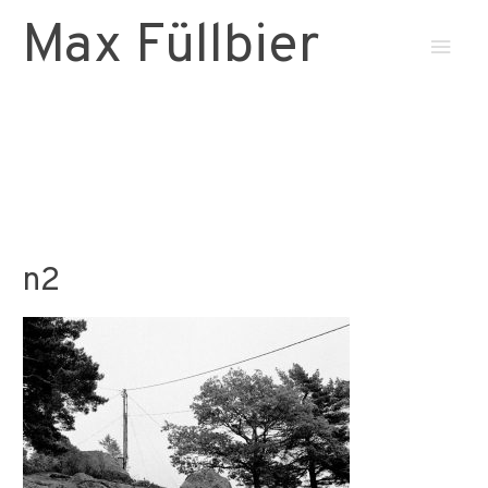
Max Füllbier
Haup
n2