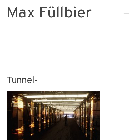
Max Füllbier
Haup
Tunnel-