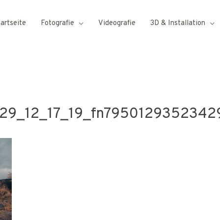
tartseite
Fotografie
Videografie
3D & Installation
29_12_17_19_fn79501293523429