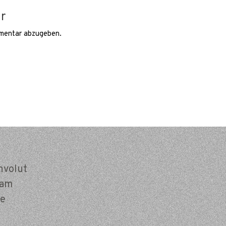
r
mentar abzugeben.
nvolut
ram
e